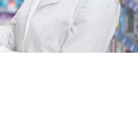
u selección de
.
apso no mayor de 24