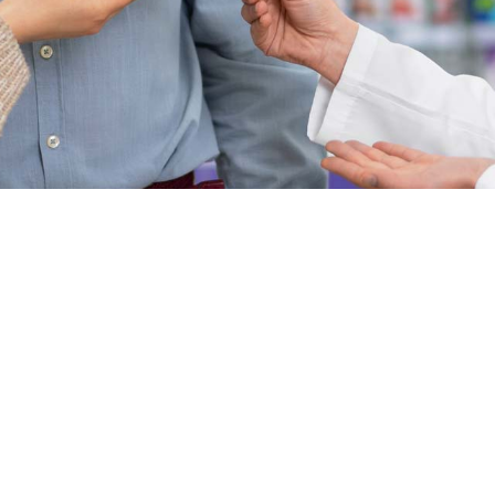
o hasta aquí es por qué ya as finalizado t
medicamentos, agradecemos tu compra
e pondrá en contacto con usted en un l
horas.